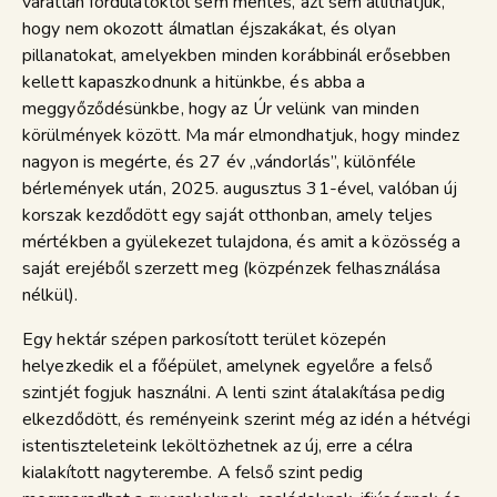
váratlan fordulatoktól sem mentes, azt sem állíthatjuk,
hogy nem okozott álmatlan éjszakákat, és olyan
pillanatokat, amelyekben minden korábbinál erősebben
kellett kapaszkodnunk a hitünkbe, és abba a
meggyőződésünkbe, hogy az Úr velünk van minden
körülmények között. Ma már elmondhatjuk, hogy mindez
nagyon is megérte, és 27 év „vándorlás”, különféle
bérlemények után, 2025. augusztus 31-ével, valóban új
korszak kezdődött egy saját otthonban, amely teljes
mértékben a gyülekezet tulajdona, és amit a közösség a
saját erejéből szerzett meg (közpénzek felhasználása
nélkül).
Egy hektár szépen parkosított terület közepén
helyezkedik el a főépület, amelynek egyelőre a felső
szintjét fogjuk használni. A lenti szint átalakítása pedig
elkezdődött, és reményeink szerint még az idén a hétvégi
istentiszteleteink leköltözhetnek az új, erre a célra
kialakított nagyterembe. A felső szint pedig