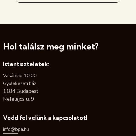
Hol találsz meg minket?
Istentiszteletek:
Vasárnap 10:00
Gyülekezeti ház
1184 Budapest
Nefelejcs u. 9
Vedd fel velünk a kapcsolatot!
info@b
pa.hu