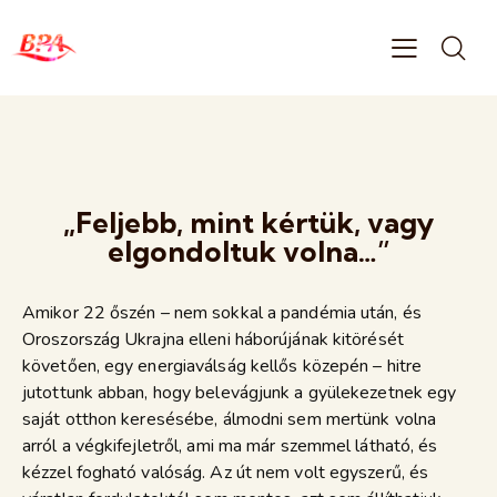
„Feljebb, mint kértük, vagy
elgondoltuk volna…”
Amikor 22 őszén – nem sokkal a pandémia után, és
Oroszország Ukrajna elleni háborújának kitörését
követően, egy energiaválság kellős közepén – hitre
jutottunk abban, hogy belevágjunk a gyülekezetnek egy
saját otthon keresésébe, álmodni sem mertünk volna
arról a végkifejletről, ami ma már szemmel látható, és
kézzel fogható valóság. Az út nem volt egyszerű, és