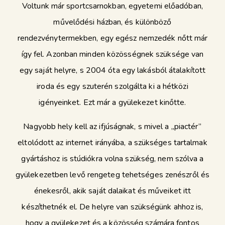
Voltunk már sportcsarnokban, egyetemi előadóban,
művelődési házban, és különböző
rendezvénytermekben, egy egész nemzedék nőtt már
így fel. Azonban minden közösségnek szüksége van
egy saját helyre, s 2004 óta egy lakásból átalakított
iroda és egy szuterén szolgálta ki a hétközi
igényeinket. Ezt már a gyülekezet kinőtte.
Nagyobb hely kell az ifjúságnak, s mivel a „piactér”
eltolódott az internet irányába, a szükséges tartalmak
gyártáshoz is stúdiókra volna szükség, nem szólva a
gyülekezetben levő rengeteg tehetséges zenészről és
énekesről, akik saját dalaikat és műveiket itt
készíthetnék el. De helyre van szükségünk ahhoz is,
hogy a gyülekezet és a közösség számára fontos