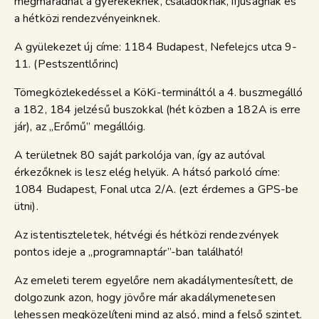
megmaradhat a gyerekeknek, családoknak, ifjúságnak és
a hétközi rendezvényeinknek.
A gyülekezet új címe: 1184 Budapest, Nefelejcs utca 9-
11. (Pestszentlőrinc)
Tömegközlekedéssel a KöKi-termináltól a 4. buszmegálló
a 182, 184 jelzésű buszokkal (hét közben a 182A is erre
jár), az „Erőmű” megállóig.
A területnek 80 saját parkolója van, így az autóval
érkezőknek is lesz elég helyük. A hátsó parkoló címe:
1084 Budapest, Fonal utca 2/A. (ezt érdemes a GPS-be
ütni).
Az istentiszteletek, hétvégi és hétközi rendezvények
pontos ideje a „programnaptár”-ban található!
Az emeleti terem egyelőre nem akadálymentesített, de
dolgozunk azon, hogy jövőre már akadálymenetesen
lehessen megközelíteni mind az alsó, mind a felső szintet.